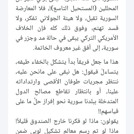
المحللين (المستحيل التاسع)!، فلا المعارضة
السورية تقبل، ولا هيئة الجولاني تفكر، ولا
قسد تهتم، وفوق ذلك كله فإن الخلاف
الأمريكي التركي يبقى في حالة مد وجزر في
سورية، إلى أفق غير معروف الخاتمة.
هذا ما جعل فريقاً بدأ يتشكل بالخفاء طيفه،
يتساءلُ فيقول: هل نبقى على مانحن عليه،
ننتظر مجريات طوفان الأقصى وارتداداته
علينا، أو بانتظار تقاطع مصالح الدول
المتدخلة ببلدنا سورية نحو إفراز حلٍّ ما على
قياسهم!!
يقولون: ماذا لو فكرنا خارج الصندوق قليلاً!
ماذا لو تم رسم معالم تشكيل لوبي ضمن