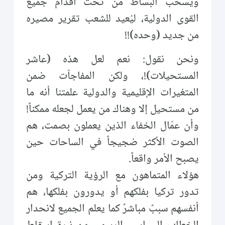
ويسحب البساط من تحت أقدام جميع
القوى الدولية، ليُعيد للشعب تقرير مصيره
من جديد (وحده)!!
ونحن نقول: نعم لعل هذه (عاشر
المستحيلات)!، ولكن المفاجآت ضمن
المتغيرات الإقليمية والدولية علمتنا أنه ما
من مستحيل إلا وهناك من يعمل لجعله ممكناً!
وأن عمّال الخفاء الذين يعملون بصمت، هم
الصوت الأكثر ضجيجاً في الساحات حين
يصبح الأمر واقعاً.
هؤلاء المتماهون مع الرؤية التركية ومن
تدور تركيا بفلكهم أو يدورون بفلكها، هم
أنفسهم سببٌ مباشرٌ كما يعلم الجميع لانحدار