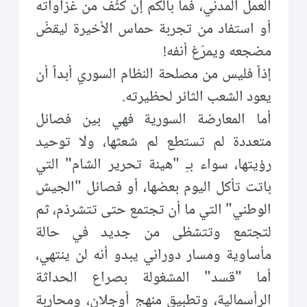
العمل المدني، فما بالكم إن كثّف من غزاواته
أو استفاد من تجربة حماس الأخيرة ليقضّ
مضجعه ويمرّغ أنفه!
إذاً فليس من مصلحة النظام السوري أبداً أن
يعود الشعب الثائر لحظيرته.
أما المعارضة السورية فهي بين فصائل
متعددة لم تستطع لم شعثها، ولا توحيد
رؤيتها، سواء بـِ "هيئة تحرير الشام" التي
باتت تأكل اليوم بعضها، أو فصائل "الجيش
الوطني" التي ما أن تجتمع حتى تتشرذم، ثم
لتجتمع وتتشظى من جديد في حالة
مأساوية ومسار دوراني يبدو أنه لن ينتهي،
أما "قسد" المشغولة بصراع الحداثة
الرأسمالية، وتطبيق منهج أوجلان، ومحاربة