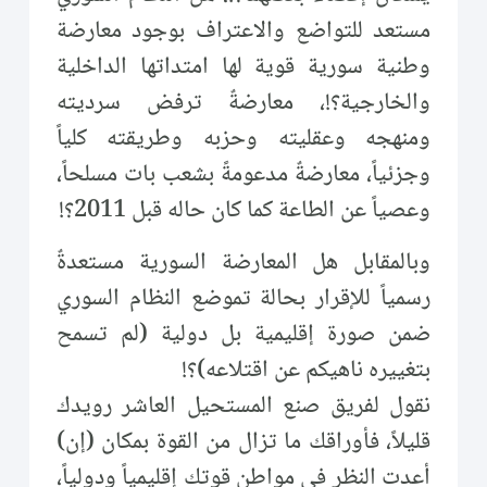
مستعد للتواضع والاعتراف بوجود معارضة
وطنية سورية قوية لها امتداتها الداخلية
والخارجية؟!، معارضةٌ ترفض سرديته
ومنهجه وعقليته وحزبه وطريقته كلياً
وجزئياً، معارضةٌ مدعومةً بشعب بات مسلحاً،
وعصياً عن الطاعة كما كان حاله قبل 2011؟!
وبالمقابل هل المعارضة السورية مستعدةٌ
رسمياً للإقرار بحالة تموضع النظام السوري
ضمن صورة إقليمية بل دولية (لم تسمح
بتغييره ناهيكم عن اقتلاعه)؟!
نقول لفريق صنع المستحيل العاشر رويدك
قليلاً، فأوراقك ما تزال من القوة بمكان (إن)
أعدت النظر في مواطن قوتك إقليمياً ودولياً،