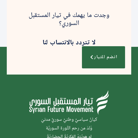
وجدت ما يهمك في تيار المستقبل
السوري؟
لا تتردد بالانتساب لنا
انضم للتيار
كيانٌ سياسيٌّ وطنيٌّ سوريٌّ مدنيّ
وُلدَ من رحم الثَّورة السوريَّة
له هويَّتهُ الفكريَّةُ الحضاريَّةُ