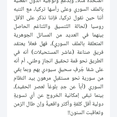
المتحدة مثلاً، وبدعمِ وتوجيه الدول المعنية
بالملف السوري وعلى رأسها تركيا، مع التنبه
أننا حين نقول تركيا، فإننا نذكر على الأقل
روسيا (لحالة التّنسيق والتّناغم الحاصل
بينهما في العديد من المسائل الجوهرية
المتعلقة بالملف السوري)، فهل فعلاً يعتقد
فريق صناعة (عاشر المستحيلات) أنه في
الطريق نحو قمة تحقيق انجازٍ وطني، أم أنه
على شفا جُرفٍ سحيقٍ سيودي بهم وبما بقي
من سورية نحو مستقبلٍ مرهون بيد النظام
السوري (أباً عن جدٍ بلوغاً لعصر الحفيد)،
بينما تبقى إمكانية الخروج عن أي تسويةٍ
دولية أقل كلفةٍ وأكثر واقعيةً وإن طال الزمن
وتعاقبت السنون!!