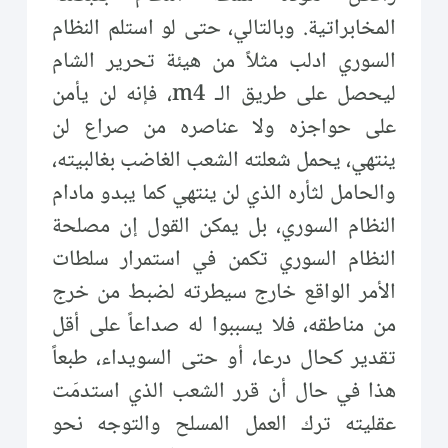
المخابراتية. وبالتالي، حتى لو استلم النظام
السوري ادلب مثلاً من هيئة تحرير الشام
ليحصل على طريق الـ m4، فإنه لن يأمن
على حواجزه ولا عناصره من صراع لن
ينتهي، يحمل شعلته الشعب الغاضب بغالبيته،
والحامل لثأره الذي لن ينتهي كما يبدو مادام
النظام السوري، بل يمكن القول إن مصلحة
النظام السوري تكمن في استمرار سلطات
الأمر الواقع خارج سيطرته لضبط من خرج
من مناطقه، فلا يسببوا له صداعاً على أقل
تقدير كحال درعا، أو حتى السويداء، طبعاً
هذا في حال أن قرر الشعب الذي استدمَت
عقليته ترك العمل المسلح والتوجه نحو