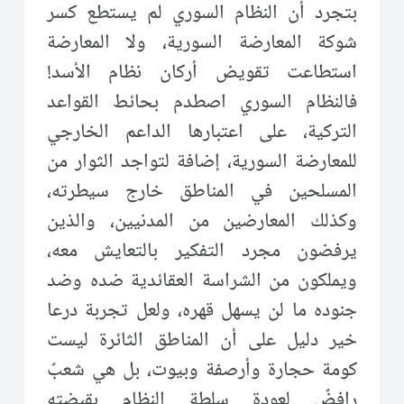
بتجرد أن النظام السوري لم يستطع كسر
شوكة المعارضة السورية، ولا المعارضة
استطاعت تقويض أركان نظام الأسد!
فالنظام السوري اصطدم بحائط القواعد
التركية، على اعتبارها الداعم الخارجي
للمعارضة السورية، إضافة لتواجد الثوار من
المسلحين في المناطق خارج سيطرته،
وكذلك المعارضين من المدنيين، والذين
يرفضون مجرد التفكير بالتعايش معه،
ويملكون من الشراسة العقائدية ضده وضد
جنوده ما لن يسهل قهره، ولعل تجربة درعا
خير دليل على أن المناطق الثائرة ليست
كومة حجارة وأرصفة وبيوت، بل هي شعبٌ
رافضٌ لعودة سلطة النظام بقبضته