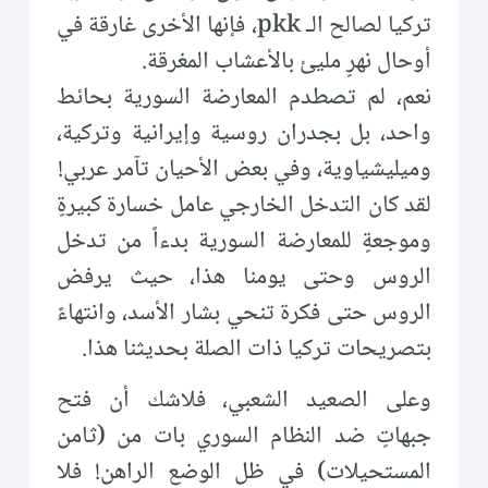
تركيا لصالح الـ pkk، فإنها الأخرى غارقة في
أوحال نهرٍ مليئ بالأعشاب المغرقة.
نعم، لم تصطدم المعارضة السورية بحائط
واحد، بل بجدران روسية وإيرانية وتركية،
وميليشياوية، وفي بعض الأحيان تآمر عربي!
لقد كان التدخل الخارجي عامل خسارة كبيرةٍ
وموجعةٍ للمعارضة السورية بدءاً من تدخل
الروس وحتى يومنا هذا، حيث يرفض
الروس حتى فكرة تنحي بشار الأسد، وانتهاءً
بتصريحات تركيا ذات الصلة بحديثنا هذا.
وعلى الصعيد الشعبي، فلاشك أن فتح
جبهاتٍ ضد النظام السوري بات من (ثامن
المستحيلات) في ظل الوضع الراهن! فلا