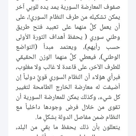
صفوف المعارضة السورية يمد يده للوبي آخر
يمكن تشكيله من طرف النظام السوري!، على
أن يعمل كلٌّ منهما على تعبيد فتح طريق
وطني سوري ( يحفظ أهداف الثورة الأولى
حسب رأيهم)، ويعتمد مبدأ (التواضع
الوطني)، فيعطي كلٌّ منهما الوزن الحقيقي
للطرف الآخر، على قاعدة لا غالب ولا مغلوب،
فبرأي هؤلاء أن النظام السوري قويٌّ دولياً إن
أضيفت له معارضة الخارج الطامحة لتغيير
كل شيء، وكذلك يمكن للمعارضة السورية أن
تقوى من خلال فرض وجودها داخلياً مع
النظام ضمن مفاصل الدولة بشكلٍ ما.
يتعللون بأن ذلك يحفظ ما بقي من البلد،