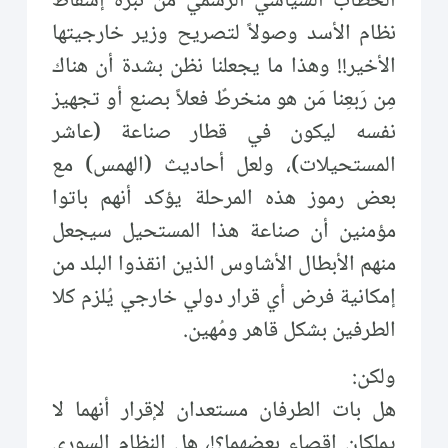
الخطاب السياسي الرسمي من نبرة إسقاط
نظام الأسد وصولاً لتصريح وزير خارجيتها
الأخير!! وهذا ما يجعلنا نظن بشدة أن هناك
مِن رَبعِنا مَن هو منخرطٌ فعلاً بصنع أو تجهيز
نفسه ليكون في قطار صناعة (عاشر
المستحيلات)، ولعل أحاديث (الهمس) مع
بعض رموز هذه المرحلة يؤكد أنهم باتوا
مؤمنين أن صناعة هذا المستحيل سيجعل
منهم الأبطال الأشاوس الذين انقذوا البلد من
إمكانية فرض أي قرار دولي خارجي يُلزم كلا
الطرفين بشكل قاهر ومُهين.
ولكن:
هل بات الطرفان مستعدان لإقرار أنهما لا
يملكان إقصاء بعضهما؟!، هل النظام السوري