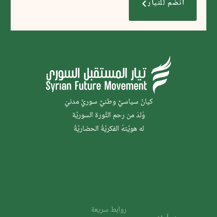
انضم للتيار
كيانٌ سياسيٌّ وطنيٌّ سوريٌّ مدنيّ
وُلدَ من رحم الثَّورة السوريَّة
له هويَّتهُ الفكريَّةُ الحضاريَّةُ
روابط سريعة