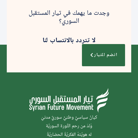
وجدت ما يهمك في تيار المستقبل
السوري؟
لا تتردد بالانتساب لنا
انضم للتيار
كيانٌ سياسيٌّ وطنيٌّ سوريٌّ مدنيّ
وُلدَ من رحم الثَّورة السوريَّة
له هويَّتهُ الفكريَّةُ الحضاريَّةُ