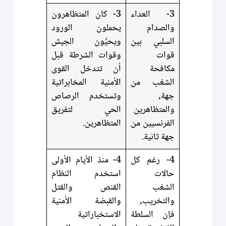
3- العداء
3- كان المتظاهرون
والصدام
يحملون الورود
السلبي بين
ويحيُّون الجيش
قوات
وقوات الشرطة قبل
مكافحة
أن تتدخل القوى
الشغب من
الأمنية المخابراتية
جهة,
وتستخدم الرصاص
والمتظاهرين
الحي لتفريق
الفرنسيين من
المتظاهرين.
جهة ثانية.
4- رغم كل
4- منذ الأيام الأولى
حالات
استخدم النظام
الشغب
القنص والقتل
والتخريب,
والقبضة الأمنية
فإن السلطة
الاستخباراتية