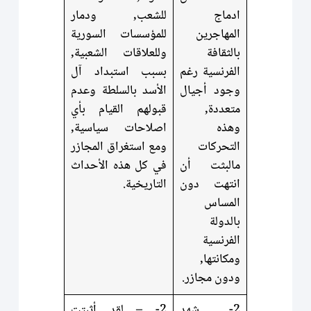
ادماج
للشعب, ودمار
المهاجرين
للمؤسسات السورية
بالثقافة
وللعلاقات الشعبية,
الفرنسية رغم
بسبب استبداد آل
وجود أجيال
الأسد بالسلطة وعدم
متعددة,
قبولهم القيام بأي
وهذه
اصلاحات سياسية,
التحركات
ومع استغراق المجازر
مالبثت أن
في كل هذه الأحداث
انتهت دون
التاريخية.
المساس
بالدولة
الفرنسية
ومكانتها,
ودون مجازر.
2- شهد
2- – لقد أثبتت