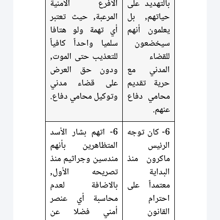
بالتهديد على
الأفرع الأمنية
حياتهم, بل
المرعبة, حيث تعتبر
يعلمون أنهم
أي تهمة ولو هتافا
سيخضعون
سلميا واحداً كافياً
للقضاء
للتعذيب حتى الموت,
المدني مع
ودون حق العرض
حرية تقديم
على قضاء مدني
محامي دفاع
وتوكيل محامي دفاع.
عنهم.
6- كان توجه
6- اتهم بشار الأسد
الرئيس
المتظاهرين بأنهم
ماكرون منذ
مندسين وجراثيم منذ
البداية
تصريحه الأول,
معتمداً على
بالاضافة لعدم
احترام
محاسبة أي عنصر
القانون
أمني فضلا عن