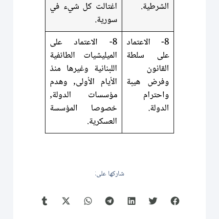
الشرطية.
اغتالت كل شيء في
سورية.
8- الاعتماد
8- الاعتماد على
على سلطة
الميليشيات الطائفية
القانون
اللبنانية وغيرها منذ
وفرض هيبة
الأيام الأولى, وهدم
واحترام
مؤسسات الدولة,
الدولة.
خصوصا المؤسسة
العسكرية.
شاركها على: