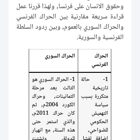
وحقوق الانسان على فرنسا, ولهذا قررنا عمل
قراءة سريعة مقارنية بين الحراك الفرنسي
والحراك السوري بالعموم, وبين ردود السلطة
الفرنسية والسورية.
الحراك
الحراك السوري
الفرنسي
1- حالة
1- الحراك السوري هو
تاريخية
الثالث بعد مرحلة
متكررة بسبب
الثمانينات, وحراك
سياسة
الكورد 2004م, ثم
التهميش
كان حراك 2011م,
الحكومي
والذي استمر حتى
للضواحي,
هذه السنة, مع انهيار
اضافة لفشل
للدولة, وتشتت