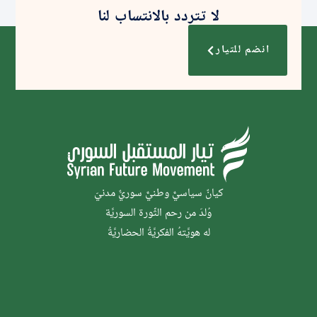
لا تتردد بالانتساب لنا
انضم للتيار
كيانٌ سياسيٌّ وطنيٌّ سوريٌّ مدنيّ
وُلدَ من رحم الثَّورة السوريَّة
له هويَّتهُ الفكريَّةُ الحضاريَّةُ