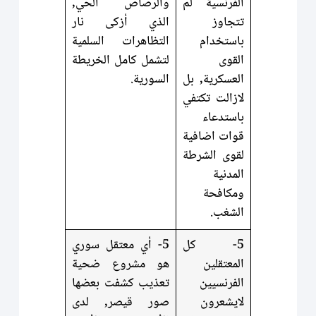
الفرنسية لم
والرصاص الحي,
تتجاوز
الذي أزكى نار
باستخدام
التظاهرات السلمية
القوى
لتشمل كامل الخريطة
العسكرية, بل
السورية.
لازالت تكتفي
باستدعاء
قوات اضافية
لقوى الشرطة
المدنية
ومكافحة
الشغب.
5- كل
5- أي معتقل سوري
المعتقلين
هو مشروع ضحية
الفرنسيين
تعذيب كشفت بعضها
لايشعرون
صور قيصر, لدى