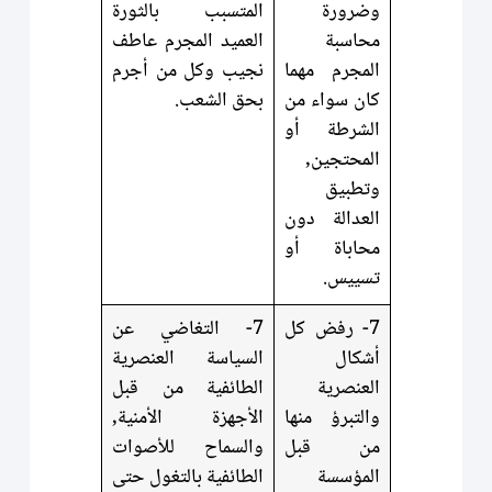
وضرورة
المتسبب بالثورة
محاسبة
العميد المجرم عاطف
المجرم مهما
نجيب وكل من أجرم
كان سواء من
بحق الشعب.
الشرطة أو
المحتجين,
وتطبيق
العدالة دون
محاباة أو
تسييس.
7- رفض كل
7- التغاضي عن
أشكال
السياسة العنصرية
العنصرية
الطائفية من قبل
والتبرؤ منها
الأجهزة الأمنية,
من قبل
والسماح للأصوات
المؤسسة
الطائفية بالتغول حتى