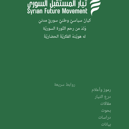
كيانٌ سياسيٌّ وطنيٌّ سوريٌّ مدنيّ
وُلدَ من رحم الثَّورة السوريَّة
له هويَّتهُ الفكريَّةُ الحضاريَّةُ
روابط سريعة
رموز وأعلام
درع التيار
مقالات
بحوث
دراسات
بيانات