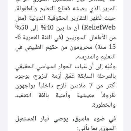
المرير الذي يعيشه قطاع التعليم والطفولة،
حيث تُظهر التقارير الحقوقية الدولية (مثل
ReliefWeb) أن ما بين 40% إلى 50%
من الأطفال السوريين (في الفئة العمرية 6-
15 سنة) محرومون من حقهم الطبيعي في
التعليم والمدرسة.
ونُنبّه إلى أن غياب الحوار السياسي الحقيقي
بالمرحلة السابقة عَمّق أزمة النزوح، بوجود
أكثر من 7 ملايين نازح داخلياً يواجهون
ظروفاً معيشية وأمنية بالغة التعقيد
والخطورة.
في ضوء ماسبق، يوصي تيار المستقبل
السوري بما يأتي: