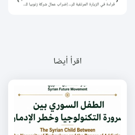
قراءة في الزيارة المرتقبة للرئيس الفرنسي إيمانويل ماكرون إلى دمشق في تموز
إضراب عمال شركة زنوبيا للسيراميك في ريف دمشق
اقرأ أيضا