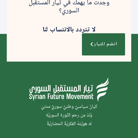
وجدت ما يهمك في تيار المستقبل
السوري؟
لا تتردد بالانتساب لنا
انضم للتيار
كيانٌ سياسيٌّ وطنيٌّ سوريٌّ مدنيّ
وُلدَ من رحم الثَّورة السوريَّة
له هويَّتهُ الفكريَّةُ الحضاريَّةُ