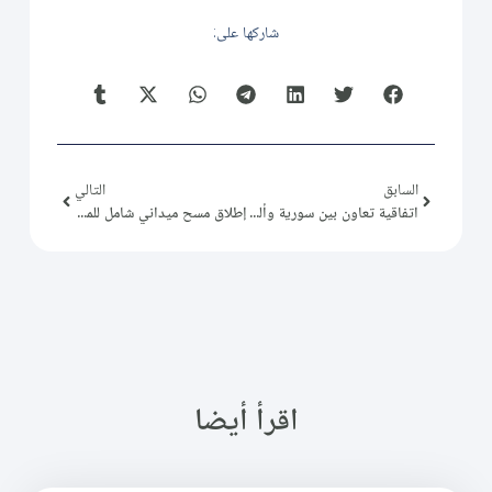
شاركها على:
السابق
التالي
اتفاقية تعاون بين سورية وألمانيا لتعزيز قدرات الاستجابة السريعة والفاعلة للكوارث
إطلاق مسح ميداني شامل للمخيمات في شمالي سورية
اقرأ أيضا