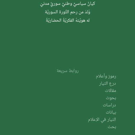
كيانٌ سياسيٌّ وطنيٌّ سوريٌّ مدنيّ
وُلدَ من رحم الثَّورة السوريَّة
له هويَّتهُ الفكريَّةُ الحضاريَّةُ
روابط سريعة
رموز وأعلام
درع التيار
مقالات
بحوث
دراسات
بيانات
التيار في الإعلام
بحث