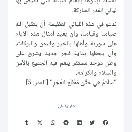
تمسك أبناؤها بالقيم النبيلة التي تفيض بها
ليالي القدر المباركة.
ندعو في هذه الليالي العظيمة، أن يتقبل الله
صيامنا وقيامنا، وأن يعيد أمثال هذه الأيام
على سورية وأهلها بالخير واليمن والبركات،
وأن يجعلها بداية فجر جديد يشرق على
وطن موحد مستقر ينعم فيه الجميع بالأمن
والسلام والكرامة.
"سَلَامٌ هِيَ حَتَّىٰ مَطْلَعِ الْفَجْرِ" [القدر: 5]
شاركها على: