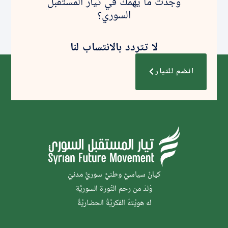
وجدت ما يهمك في تيار المستقبل
السوري؟
لا تتردد بالانتساب لنا
انضم للتيار
كيانٌ سياسيٌّ وطنيٌّ سوريٌّ مدنيّ
وُلدَ من رحم الثَّورة السوريَّة
له هويَّتهُ الفكريَّةُ الحضاريَّةُ