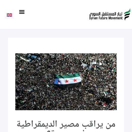
من يراقب مصير الديمقراطية