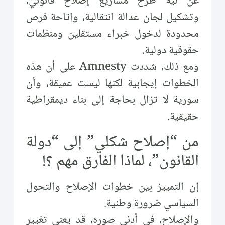
عن نية طرح مشاريع إصلاح قانوني،
وتشكيل لجان عدالة انتقالية، وإتاحة فرص
محدودة لدخول خبراء مستقلين ومنظمات
حقوقية دولية.
ومع ذلك، شددت Amnesty على أن هذه
الخطوات إيجابية لكنها ليست عميقة، وأن
سورية لا تزال بحاجة إلى بناء ديمقراطية
حقيقية.
من “إصلاح شكلي” إلى “دولة
القانون”، لماذا الفارق مهم ؟!
إن التمييز بين خطوات الإصلاح والتحول
السياسي ضرورة وطنية.
والإصلاح، في أدنى صوره، قد يعني تغيير