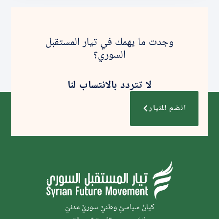
وجدت ما يهمك في تيار المستقبل
السوري؟
لا تتردد بالانتساب لنا
انضم للتيار
كيانٌ سياسيٌّ وطنيٌّ سوريٌّ مدنيّ