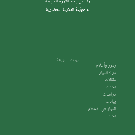
وُلدَ من رحم الثَّورة السوريَّة
له هويَّتهُ الفكريَّةُ الحضاريَّةُ
روابط سريعة
رموز وأعلام
درع التيار
مقالات
بحوث
دراسات
بيانات
التيار في الإعلام
بحث