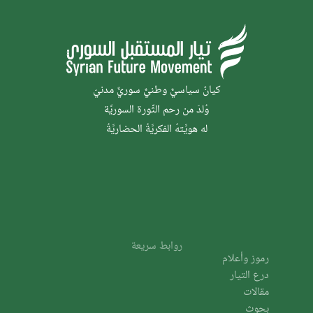
كيانٌ سياسيٌّ وطنيٌّ سوريٌّ مدنيّ
وُلدَ من رحم الثَّورة السوريَّة
له هويَّتهُ الفكريَّةُ الحضاريَّةُ
روابط سريعة
رموز وأعلام
درع التيار
مقالات
بحوث