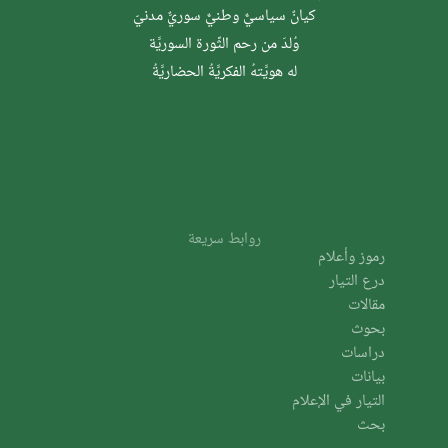
كيانٌ سياسيٌّ وطنيٌّ سوريٌّ مدنيّ
وُلدَ من رحم الثَّورة السوريَّة
له هويَّتهُ الفكريَّةُ الحضاريَّةُ
روابط سريعة
رموز وأعلام
درع التيار
مقالات
بحوث
دراسات
بيانات
التيار في الإعلام
بحث