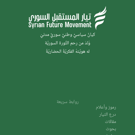
كيانٌ سياسيٌّ وطنيٌّ سوريٌّ مدنيّ
وُلدَ من رحم الثَّورة السوريَّة
له هويَّتهُ الفكريَّةُ الحضاريَّةُ
روابط سريعة
رموز وأعلام
درع التيار
مقالات
بحوث