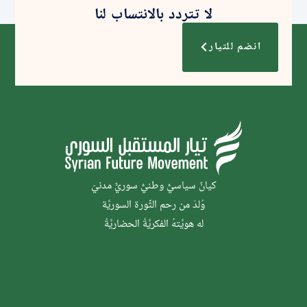
لا تتردد بالانتساب لنا
انضم للتيار
كيانٌ سياسيٌّ وطنيٌّ سوريٌّ مدنيّ
وُلدَ من رحم الثَّورة السوريَّة
له هويَّتهُ الفكريَّةُ الحضاريَّةُ