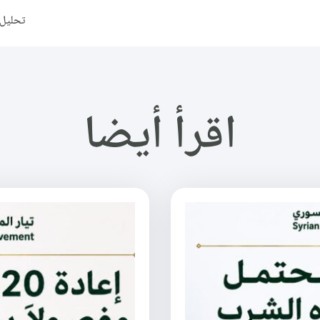
تحليل ا
اقرأ أيضا