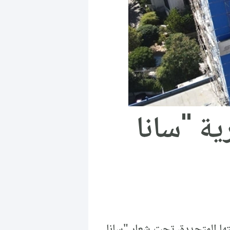
ية "سانا
تها المتجددة، تحت شعار "سانا..