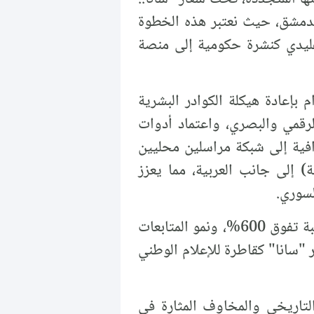
ز الوطني للفنون البصرية بدمشق، حيث نعتبر هذه الخطوة
تقليدي كنشرة حكومية إلى منصة
م بإعادة هيكلة الكوادر البشرية
رقمي والبصري، واعتماد أدوات
رافية إلى شبكة مراسلين محليين
ة) إلى جانب العربية، مما يعزز
لسوري.
وبحسب متابعتنا فإن هذه التطورات أدت إلى ارتفاع ملحوظ في الزيارات الإلكترونية بنسبة تفوق 600%، ونمو المتابعات
د على دور "سانا" كقاطرة للإعلام الوطني
التاريخي والمخاوف المثارة في