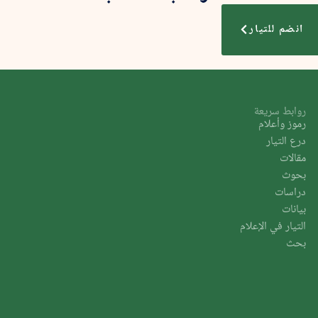
انضم للتيار
روابط سريعة
رموز وأعلام
درع التيار
مقالات
بحوث
دراسات
بيانات
التيار في الإعلام
بحث