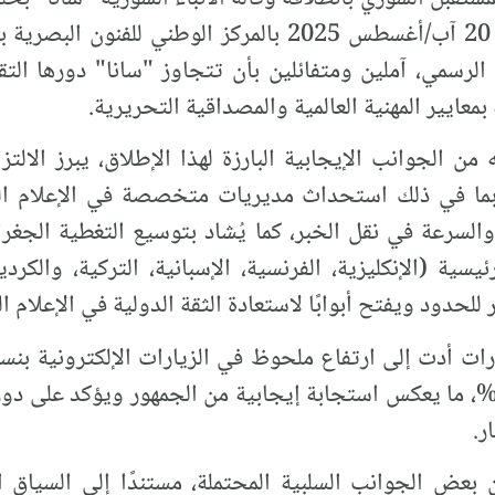
نقطة تحول"، كما أُعلن عنها في 20 آب/أغسطس 2025 بالمرك
 الرسمي، آملين ومتفائلين بأن تتجاوز "سانا" دورها ال
معايير المهنية العالمية والمصداقية التحريرية.
من الجوانب الإيجابية البارزة لهذا الإطلاق، يبرز الالتزا
ة، بما في ذلك استحداث مديريات متخصصة في الإعلام ال
والسرعة في نقل الخبر، كما يُشاد بتوسيع التغطية الجغ
ة (الإنكليزية، الفرنسية، الإسبانية، التركية، والكردي
 للحدود ويفتح أبوابًا لاستعادة الثقة الدولية في الإعلام ا
لى وسائل التواصل بنسبة 400%، ما يعكس استجابة إيجابية من الجمهور ويؤك
ر.
بعض الجوانب السلبية المحتملة، مستندًا إلى السياق 