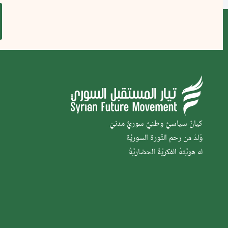
كيانٌ سياسيٌّ وطنيٌّ سوريٌّ مدنيّ
وُلدَ من رحم الثَّورة السوريَّة
له هويَّتهُ الفكريَّةُ الحضاريَّةُ