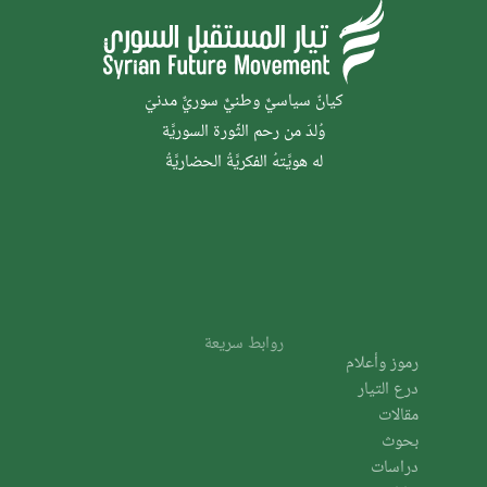
كيانٌ سياسيٌّ وطنيٌّ سوريٌّ مدنيّ
وُلدَ من رحم الثَّورة السوريَّة
له هويَّتهُ الفكريَّةُ الحضاريَّةُ
روابط سريعة
رموز وأعلام
درع التيار
مقالات
بحوث
دراسات