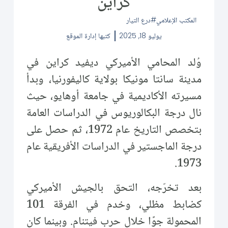
كراين
المكتب الإعلامي
درع التيار
يوليو 18, 2025
كتبها
إدارة الموقع
وُلد المحامي الأميركي ديفيد كراين في
مدينة سانتا مونيكا بولاية كاليفورنيا، وبدأ
مسيرته الأكاديمية في جامعة أوهايو، حيث
نال درجة البكالوريوس في الدراسات العامة
بتخصص التاريخ عام 1972، ثم حصل على
درجة الماجستير في الدراسات الأفريقية عام
1973.
بعد تخرّجه، التحق بالجيش الأميركي
كضابط مظلي، وخدم في الفرقة 101
المحمولة جوًا خلال حرب فيتنام. وبينما كان