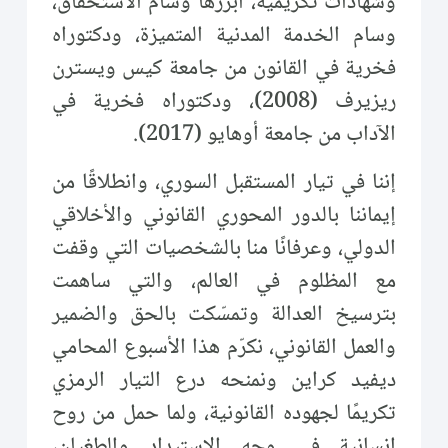
وشهادات تكريمية، أبرزها وسام الاستحقاق،
وسام الخدمة المدنية المتميزة، ودكتوراه
فخرية في القانون من جامعة كيس ويسترن
ريزيرف (2008)، ودكتوراه فخرية في
الآداب من جامعة أوهايو (2017).
إننا في تيار المستقبل السوري، وانطلاقًا من
إيماننا بالدور المحوري القانوني والأخلاقي
الدولي، وعرفانًا منا بالشخصيات التي وقفت
مع المظلوم في العالم، والتي ساهمت
بترسيخ العدالة وتمسّكت بالحق والضمير
والعمل القانوني، نكرّم هذا الأسبوع المحامي
ديفيد كراين ونمنحه درع التيار الرمزي
تكريمًا لجهوده القانونية، ولما حمل من روح
إنسانية في وجه الاستبداد والطغيان،