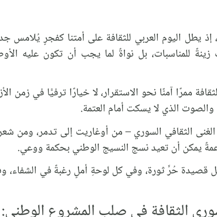
 يطل اليوم العربي للثقافة على أمتنا كفجرٍ يُلامس جدر
ينةً للمناسبات، بل نواةٌ لما يجب أن تكون عليه الأوطان
افة ممرًا آمنًا نحو الاستقرار، لا خيارًا ترفيًّا في زمن ال
 والصوت الذي لا يسكت أمام العتمة.
 الغنى الثقافي السوري – من أوغاريت إلى تدمر، ومن شعر
ناعمةٌ يمكن أن تعيد نسج النسيج الوطني بحكمة ووعي.
صيدة حُرٍّ ثورة، وفي كل لوحةِ أملٍ رغبةً في الشفاء، وفي
سوري الثقافة في صلب المشروع الوطني: