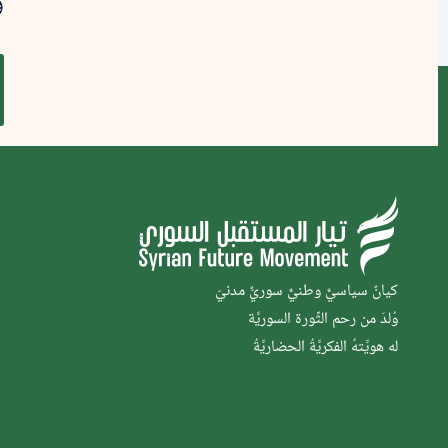
كيانٌ سياسيٌّ وطنيٌّ سوريٌّ مدنيّ
وُلدَ من رحم الثَّورة السوريَّة
له هويَّتهُ الفكريَّةُ الحضاريَّةُ