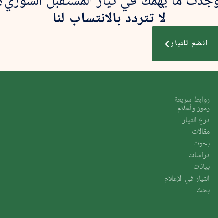
لا تتردد بالانتساب لنا
انضم للتيار
روابط سريعة
رموز وأعلام
درع التيار
مقالات
بحوث
دراسات
بيانات
التيار في الإعلام
بحث