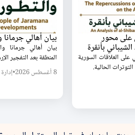
 على محور
بيان أهالي جرمانا و
لشيباني بأنقرة
بيان أهالي جرمانا وا
 على العلاقات السورية
المنطقة بعد التفجير الإر
لتوترات الحالية.
8 أغسطس 2026
•
إدارة 
جدت ما يهمك في تيار المستقبل السوري؟