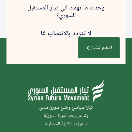
وجدت ما يهمك في تيار المستقبل
السوري؟
لا تتردد بالانتساب لنا
انضم للتيار
كيانٌ سياسيٌّ وطنيٌّ سوريٌّ مدنيّ
وُلدَ من رحم الثَّورة السوريَّة
له هويَّتهُ الفكريَّةُ الحضاريَّةُ