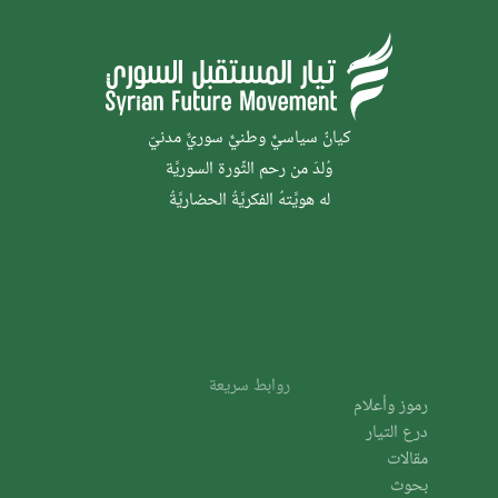
كيانٌ سياسيٌّ وطنيٌّ سوريٌّ مدنيّ
وُلدَ من رحم الثَّورة السوريَّة
له هويَّتهُ الفكريَّةُ الحضاريَّةُ
روابط سريعة
رموز وأعلام
درع التيار
مقالات
بحوث