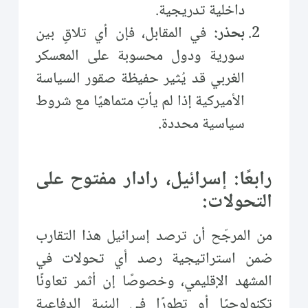
داخلية تدريجية.
بحذر:
في المقابل، فإن أي تلاقٍ بين
سورية ودول محسوبة على المعسكر
الغربي قد يُثير حفيظة صقور السياسة
الأميركية إذا لم يأتِ متماهيًا مع شروط
سياسية محددة.
رابعًا: إسرائيل، رادار مفتوح على
التحولات:
من المرجّح أن ترصد إسرائيل هذا التقارب
ضمن استراتيجية رصد أي تحولات في
المشهد الإقليمي، وخصوصًا إن أثمر تعاونًا
تكنولوجيًا أو تطورًا في البنية الدفاعية