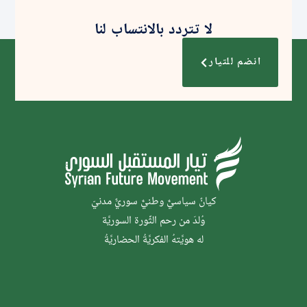
لا تتردد بالانتساب لنا
انضم للتيار
كيانٌ سياسيٌّ وطنيٌّ سوريٌّ مدنيّ
وُلدَ من رحم الثَّورة السوريَّة
له هويَّتهُ الفكريَّةُ الحضاريَّةُ