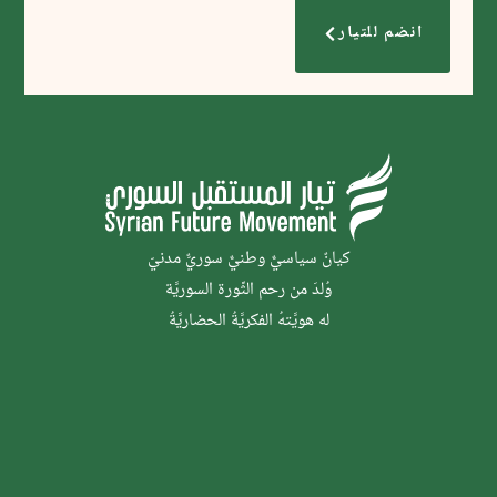
انضم للتيار
كيانٌ سياسيٌّ وطنيٌّ سوريٌّ مدنيّ
وُلدَ من رحم الثَّورة السوريَّة
له هويَّتهُ الفكريَّةُ الحضاريَّةُ