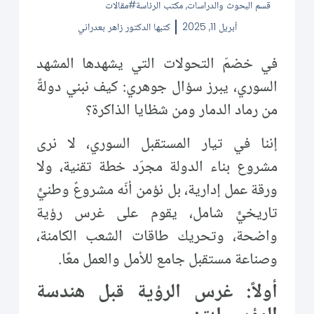
قسم البحوث والدراسات
,
مكتب الرئاسة
مقالات
أبريل 11, 2025
كتبها
الدكتور زاهر بعدراني
في خضمّ التحولات التي يشهدها المشهد
السوري، يبرز سؤال جوهري: كيف نبني دولةً
من رماد الدمار ومن شظايا الذاكرة؟
إننا في تيار المستقبل السوري، لا نرى
مشروع بناء الدولة مجرّد خطة تقنية، ولا
ورقة عمل إدارية، بل نؤمن أنّه مشروعٌ وطنيٌّ
تاريخيٌّ شامل، يقوم على غرس رؤية
واضحة، وتحريك طاقات الشعب الكامنة،
وصناعة مستقبل جامع للأمل والعمل معًا.
أولاً: غرس الرؤية قبل هندسة