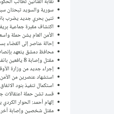
نقابة الفنانين تطالب الحكوم
سورية والسويد تبحثان سبل 
تنين بحري جديد يضرب باني
اكتشاف مقبرة جماعية بري
الأمن العام يشن حملة واس
إحالة عناصر إلى القضاء ب
محافظ دمشق يتعهد بإنصاف
مقتل وإصابة 8 يافعين بانفجار لمخلفات الحرب في درعا.
إجراء جديد من وزارة الأو
استشهاد عنصرين من الأمن 
استكمال تنفيذ بنود الاتفا
قسد تشن حملة اعتقالات جد
إلهام أحمد: الحوار الكردي 
مقتل شخصين وإصابة آخرين 