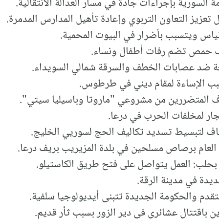
ة السورية بإجراءات جادة في مسار العدالة الانتقالية.
تعزيز التعاون التربوي وإعادة تأهيل المدارس المدمرة.
اس ويتسبب بأضرار في البيوت المحمية.
ف حمص تضم رفات أطفال ونساء.
عة ضد عصابات الخطف والسرقة شمالي السويداء.
سبب الإساءة لمقام ديني في طرطوس.
 المتضررين من مشروعي "ماروتا وباسيليا سيتي".
قاف لتبسيط تسديد تكاليف الحج لسوريي الخليج.
العام برصاص مسلحين في بلدة المزيريب بريف درعا.
ق بحلب: العمل يتواصل على فتح طريق الكاستيلو.
يدة في مدينة الرقة.
يتقدم والحكومة الجديدة تتبنى أيديولوجيا سلفية.
باقتتال عشائري في دير الزور بسبب ثأر قديم.