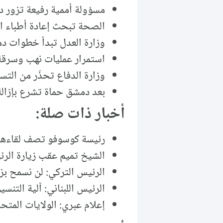
مسؤولة أممية رفيعة تزور د
الصحة تبحث إعادة أطباء ال
وزارة العدل تبدأ خطوات د
استمرار عمليات نهب وسرقة 
وزارة الدفاع تحذّر من التسر
بعد دمشق حماة تشرع بإزالة 
أخبار ذات صلة:
رئيسة كوسوفو تصف لقاءها م
الشيخ تميم عقب زيارة الرئ
الرئيس التركي: لن نسمح بزع
الرئيس اللبناني: آلية الت
إعلام عبري: الولايات المت