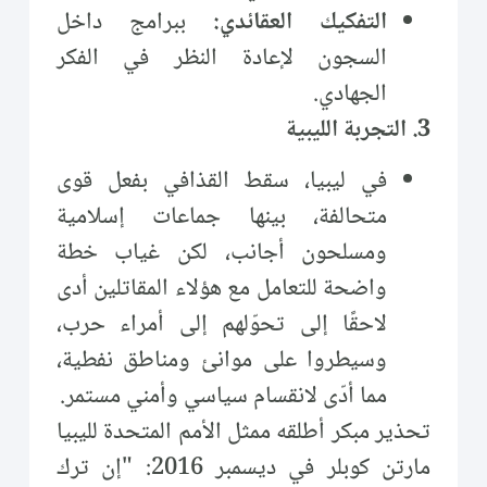
التفكيك العقائدي:
ببرامج داخل
السجون لإعادة النظر في الفكر
الجهادي.
3. التجربة الليبية
في ليبيا، سقط القذافي بفعل قوى
متحالفة، بينها جماعات إسلامية
ومسلحون أجانب، لكن غياب خطة
واضحة للتعامل مع هؤلاء المقاتلين أدى
لاحقًا إلى تحوّلهم إلى أمراء حرب،
وسيطروا على موانئ ومناطق نفطية،
مما أدّى لانقسام سياسي وأمني مستمر.
تحذير مبكر أطلقه ممثل الأمم المتحدة لليبيا
مارتن كوبلر في ديسمبر 2016: "إن ترك