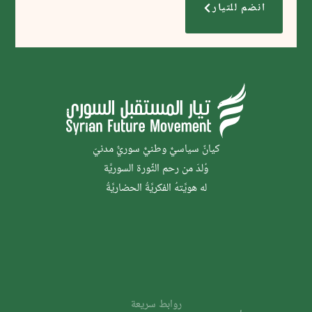
انضم للتيار
كيانٌ سياسيٌّ وطنيٌّ سوريٌّ مدنيّ
وُلدَ من رحم الثَّورة السوريَّة
له هويَّتهُ الفكريَّةُ الحضاريَّةُ
روابط سريعة