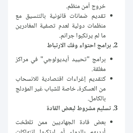
خروج آمن منظم.
تقديم ضمانات قانونية بالتنسيق مع
منظمات دولية لعدم تصفية المغادرين
ما لم يرتكبوا جرائم.
2. برامج احتواء وفك الارتباط
برامج "تحييد أيديولوجي" في مراكز
مغلقة.
كتقديم إغراءات اقتصادية للانسحاب
من العسكرة، خاصة للشباب غير المؤدلج
بالكامل.
3. تسليم مشروط لبعض القادة
بعض قادة الجهاديين ممن تلطخت
أيديهم بالدماء أو ارتكبوا انتهاكات