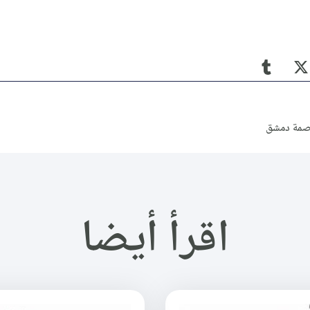
اصمة دمشق
اقرأ أيضا