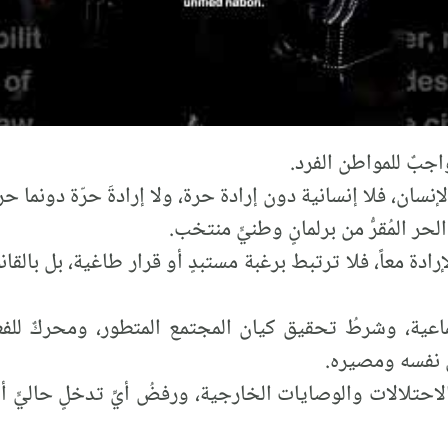
واجبٌ للمواطن الفرد.
سان، فلا إنسانية دون إرادة حرة، ولا إرادةَ حرّة دونما حري
حر المُقرُّ من برلمانٍ وطنيٍّ منتخب.
ادة معاً، فلا ترتبط برغبة مستبدٍ أو قرار طاغية، بل بالقان
تماعية، وشرطُ تحقيق كيان المجتمع المتطور، ومحركٌ لل
ى نفسه ومصيره.
لاحتلالات والوصايات الخارجية، ورفضُ أيِّ تدخلٍ حاليٍّ