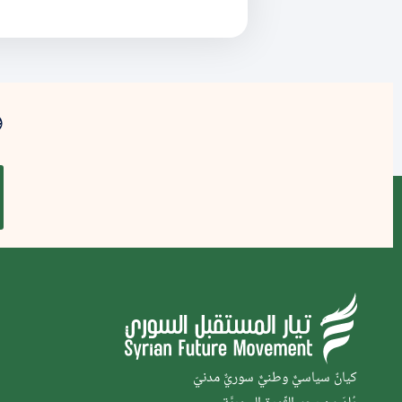
و
كيانٌ سياسيٌّ وطنيٌّ سوريٌّ مدنيّ
وُلدَ من رحم الثَّورة السوريَّة