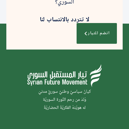
السوري؟
لا تتردد بالانتساب لنا
انضم للتيار
كيانٌ سياسيٌّ وطنيٌّ سوريٌّ مدنيّ
وُلدَ من رحم الثَّورة السوريَّة
له هويَّتهُ الفكريَّةُ الحضاريَّةُ