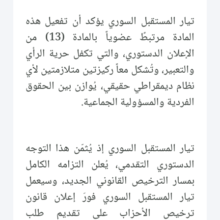
تيار المستقبل السوري يؤكد أن تفعيل هذه
المادة مرتبطٌ عضوياً بالمادة (13) من
الإعلان الدستوري، والتي تكفل حرية الرأي
والتعبير، وتُشكل معاً ركيزتين متلازمتين لأي
نظام ديمقراطي حقيقي، يُوازن بين الحقوق
الفردية والمسؤولية الجماعية.
تيار المستقبل السوري إذ يُثمّن هذا التوجه
الدستوري التقدمي، يُعلن التزامه الكامل
بمسار الترخيص القانوني الجديد، وسيعمل
تيار المستقبل السوري فورَ إعلان قانون
ترخيص الأحزاب على تقديم طلب