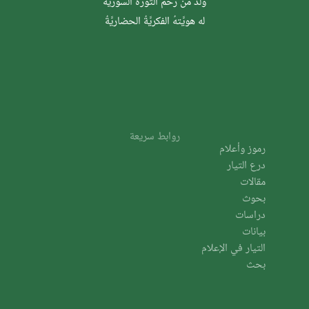
وُلدَ من رحم الثَّورة السوريَّة
له هويَّتهُ الفكريَّةُ الحضاريَّةُ
روابط سريعة
رموز وأعلام
درع التيار
مقالات
بحوث
دراسات
بيانات
التيار في الإعلام
بحث