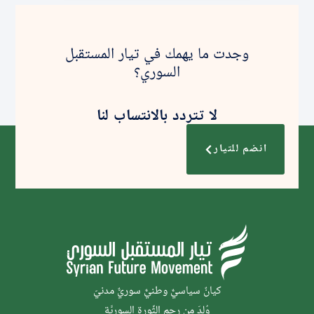
وجدت ما يهمك في تيار المستقبل
السوري؟
لا تتردد بالانتساب لنا
انضم للتيار
كيانٌ سياسيٌّ وطنيٌّ سوريٌّ مدنيّ
وُلدَ من رحم الثَّورة السوريَّة