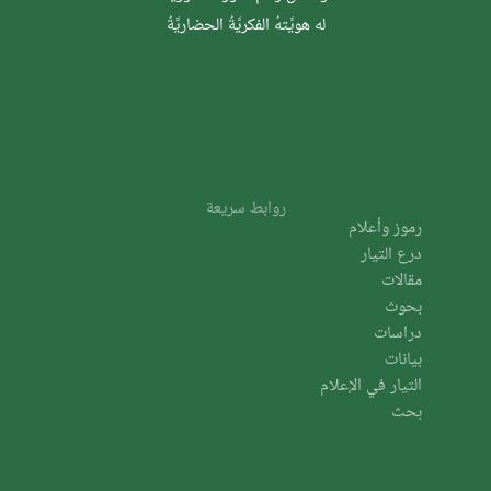
له هويَّتهُ الفكريَّةُ الحضاريَّةُ
روابط سريعة
رموز وأعلام
درع التيار
مقالات
بحوث
دراسات
بيانات
التيار في الإعلام
بحث