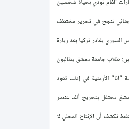
رات ألغام تودي بحياة شخصين
لجنائي تنجح في تحرير مختطف
س السوري يغادر تركيا بعد زيارة
ين
: طلاب جامعة دمشق يطالبون
ة "آنا" الأرمنية في إدلب تعود
مشق تحتفل بتخريج ألف عنصر
لنفط تكشف أن الإنتاج المحلي لا