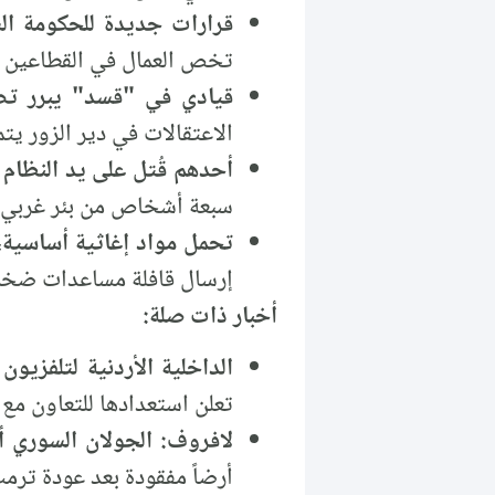
قرارات جديدة للحكومة الس
تخص العمال في القطاعين ا
قيادي في "قسد" يبرر تصع
الاعتقالات في دير الزور يتم
أحدهم قُتل على يد النظام المخلوع، انتشال
سبعة أشخاص من بئر غربي ح
تحمل مواد إغاثية أساسية،
إرسال قافلة مساعدات ضخمة
أخبار ذات صلة:
الداخلية الأردنية لتلفزي
تعلن استعدادها للتعاون مع
لافروف: الجولان السوري 
أرضاً مفقودة بعد عودة ترم