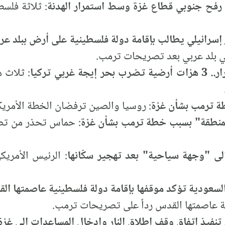
: ثلاثة فلس
سرائيلي يطالب بإقامة دولة فلسطينية على أرض ببلد عر
ي بلد عربي بعد تصريحات ترمب.
ربي تركيا
: ثلاث 
ة ترمب بشأن غزة
: روسيا والصين ترفضان الخطة الأمريكية
منطقة" بسبب خطة ترمب بشأن غزة
: حماس تحذر من تصا
ى "وجهة سياحية" بعد تهجير سكّانها
: الرئيس الأمري
لسعودية تؤكد موقفها بإقامة دولة فلسطينية عاصمتها ال
ية عاصمتها القدس رداً على تصريحات ترمب.
نفيذ اتفاق وقف إطلاق النار وإدخال المساعدات إلى غزة