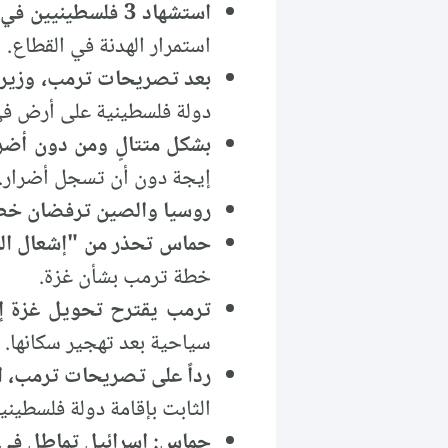
استشهاد 3 فلسطينيين في رفح جنوبي قطاع غزة وسط استمرار الهدنة
استمرار الهدنة في القطاع.
بعد تصريحات ترمب، وزير إ
دولة فلسطينية على أرض ف
بشكل متتالٍ ومن دون أضرار.. 3 هزات أرضية تضرب بحر إيجة غ
إيجة دون أن تسجل أضرار.
روسيا والصين ترفضان خط
حماس تحذر من "إشعال ال
خطة ترمب بشأن غزة.
ترمب يقترح تحويل غزة إل
سياحية بعد تهجير سكانها.
رداً على تصريحات ترمب، ا
الثابت بإقامة دولة فلسطين
حماس: إسرائيل تماطل في ت