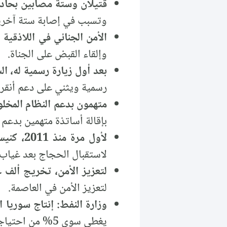
قتيلان وستة مصابين بحادث
وتسبب في إصابة ستة آخرين
الأمن الجنائي في اللاذقية
وإلقاء القبض على الجناة.
بعد أول زيارة رسمية له، ا
رسمية ويثني على دعم أنقرة
متهمون بدعم النظام المخل
بإقالة أساتذة متهمين بدعم 
لأول مرة منذ 2011، كنيسة "آنا" الأرمنية في إدلب تستقبل الحجاج مجدداً
لاستقبال الحجاج بعد غياب 
لتعزيز الأمن، تخريج ألف
لتعزيز الأمن في العاصمة.
وزارة النفط: إنتاج سوريا الحالي لا يغط
يغطي سوى 5% من احتياجات سوريا.