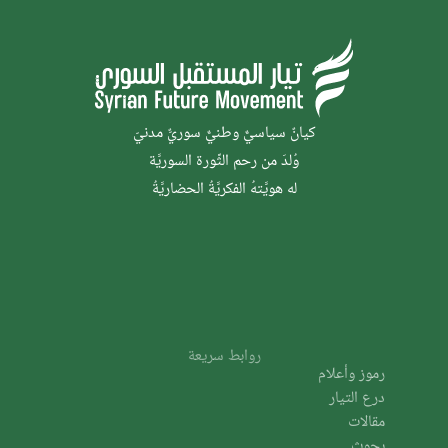
كيانٌ سياسيٌّ وطنيٌّ سوريٌّ مدنيّ
وُلدَ من رحم الثَّورة السوريَّة
له هويَّتهُ الفكريَّةُ الحضاريَّةُ
روابط سريعة
رموز وأعلام
درع التيار
مقالات
بحوث