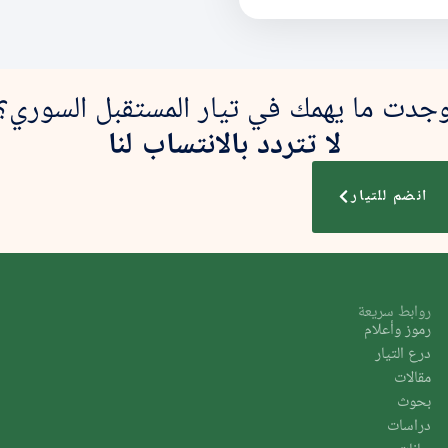
جدت ما يهمك في تيار المستقبل السوري؟
لا تتردد بالانتساب لنا
انضم للتيار
روابط سريعة
رموز وأعلام
درع التيار
مقالات
بحوث
دراسات