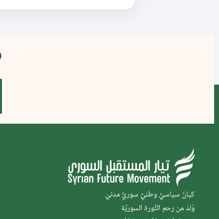
و
كيانٌ سياسيٌّ وطنيٌّ سوريٌّ مدنيّ
وُلدَ من رحم الثَّورة السوريَّة