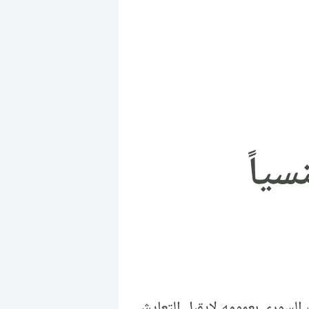
ياً
السوري بعمومه لايقبل التعايش