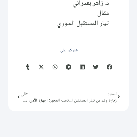
د. زاهر بعدراني
مقال
تيار المستقبل السوري
شاركها على:
السابق
التالي
زيارة وفد من تيار المستقبل السوري لـِ رئيس اعتصام الكرامة
تحت المجهر: أجهزة الأمن، دورٌ وأهميّة … بقلم : د. زاهر بعدراني