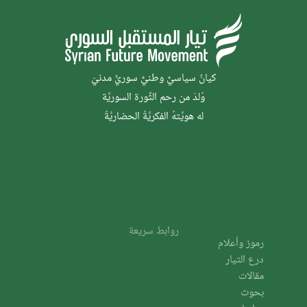
كيانٌ سياسيٌّ وطنيٌّ سوريٌّ مدنيّ
وُلدَ من رحم الثَّورة السوريَّة
له هويَّتهُ الفكريَّةُ الحضاريَّةُ
روابط سريعة
رموز وأعلام
درع التيار
مقالات
بحوث