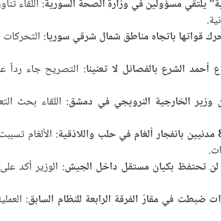
ية" يلتقي مسؤولين في وزارة الصحة السورية
: اللقاء تنا
ية.
تحرك قواتها باتجاه مناطق شمال شرقي سوريا
: التحركات 
 أحمد الشرع بالفصائل لا تعنينا
: التصريح جاء رداً عل
ن وزير الخارجية النرويجي في دمشق
: اللقاء بحث التع
: الألغام تسب
ات.
د لن تحتفظ بكيان مستقل داخل الجيش
: الوزير أكد عل
ت ضبطت في مقارّ الفرقة الرابعة للنظام السابق
: العمل