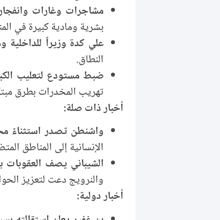
مشاجرات وغارات وانفجار 
بشرية ومادية كبيرة في المن
علي كدة وزيراً للداخلية و
النطاق.
ضبط مستودع لتعليب الكبت
تهريب المخدرات بطرق مبتك
أخبار ذات صلة:
واشنطن تصدر استثناءً مح
الإنسانية إلى المناطق المتض
الشيباني يصف العقوبات بال
والنرويج دعت لتعزيز الحوا
أخبار دولية:
بن غفير يعلن استقالته بسب