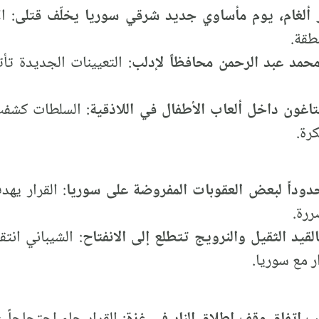
ألغام، يوم مأساوي جديد شرقي سوريا يخلّف قتلى
: ا
طقة.
محمد عبد الرحمن محافظاً لإدلب
: التعيينات الجديدة ت
اغون داخل ألعاب الأطفال في اللاذقية
: السلطات كشفت
رة.
دوداً لبعض العقوبات المفروضة على سوريا
: القرار يه
ررة.
قيد الثقيل والنرويج تتطلع إلى الانفتاح
: الشيباني انتق
ر مع سوريا.
ب اتفاق وقف إطلاق النار في غزة
: القرار جاء احتجاجاً 