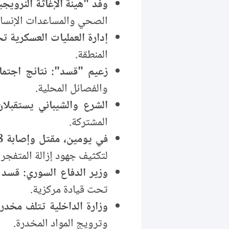
وفد "هيئة الإغاثة النرويج
الصحي والمساعدات الإنسان
إدارة العمليات العسكرية 
المنطقة.
زعيم "قسد": نتائج اجتماع
والفصائل المحلية.
الشرع والشيباني يستقبلا
المشتركة.
في يومين، مقتل وإصابة 8 مدنيين بانفجار ألغام في حلب واللاذقية
لتكثيف جهود إزالة المتفجر
وزير الدفاع السوري: قس
تحت قيادة مركزية.
وزارة الداخلية تتلف مخدرا
وترويج المواد المخدرة.