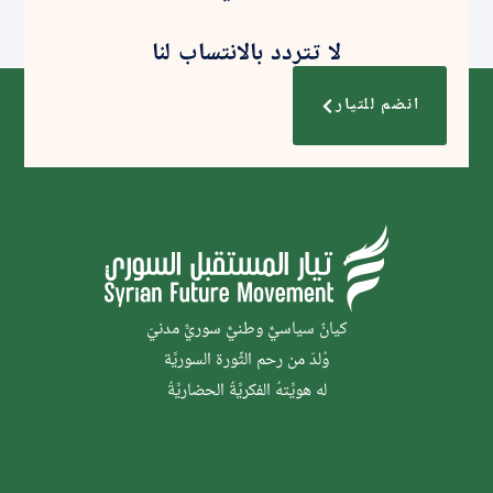
لا تتردد بالانتساب لنا
انضم للتيار
كيانٌ سياسيٌّ وطنيٌّ سوريٌّ مدنيّ
وُلدَ من رحم الثَّورة السوريَّة
له هويَّتهُ الفكريَّةُ الحضاريَّةُ