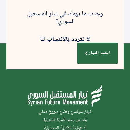
وجدت ما يهمك في تيار المستقبل
السوري؟
لا تتردد بالانتساب لنا
انضم للتيار
كيانٌ سياسيٌّ وطنيٌّ سوريٌّ مدنيّ
وُلدَ من رحم الثَّورة السوريَّة
له هويَّتهُ الفكريَّةُ الحضاريَّةُ