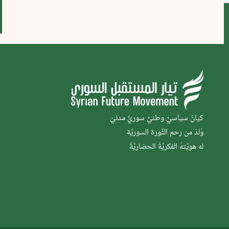
كيانٌ سياسيٌّ وطنيٌّ سوريٌّ مدنيّ
وُلدَ من رحم الثَّورة السوريَّة
له هويَّتهُ الفكريَّةُ الحضاريَّةُ