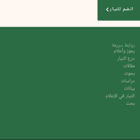
انضم للتيار
روابط سريعة
رموز وأعلام
درع التيار
مقالات
بحوث
دراسات
بيانات
التيار في الإعلام
بحث