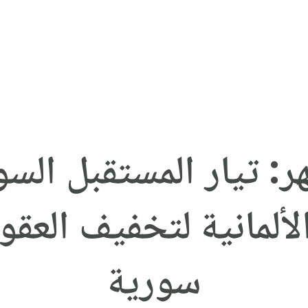
: تيار المستقبل ال
لألمانية لتخفيف العق
سورية