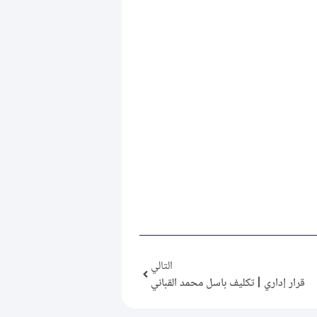
التالي
قرار إداري | تكليف باسل محمد القباني