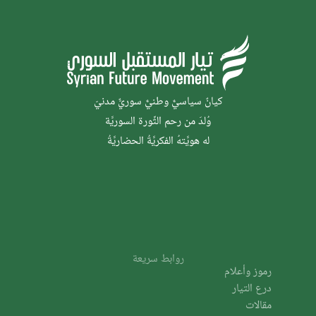
كيانٌ سياسيٌّ وطنيٌّ سوريٌّ مدنيّ
وُلدَ من رحم الثَّورة السوريَّة
له هويَّتهُ الفكريَّةُ الحضاريَّةُ
روابط سريعة
رموز وأعلام
درع التيار
مقالات