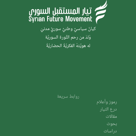
كيانٌ سياسيٌّ وطنيٌّ سوريٌّ مدنيّ
وُلدَ من رحم الثَّورة السوريَّة
له هويَّتهُ الفكريَّةُ الحضاريَّةُ
روابط سريعة
رموز وأعلام
درع التيار
مقالات
بحوث
دراسات