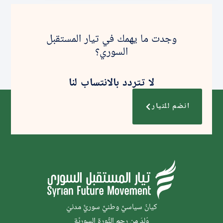
وجدت ما يهمك في تيار المستقبل
السوري؟
لا تتردد بالانتساب لنا
انضم للتيار
كيانٌ سياسيٌّ وطنيٌّ سوريٌّ مدنيّ
وُلدَ من رحم الثَّورة السوريَّة