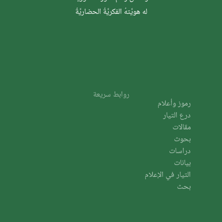
له هويَّتهُ الفكريَّةُ الحضاريَّةُ
روابط سريعة
رموز وأعلام
درع التيار
مقالات
بحوث
دراسات
بيانات
التيار في الإعلام
بحث