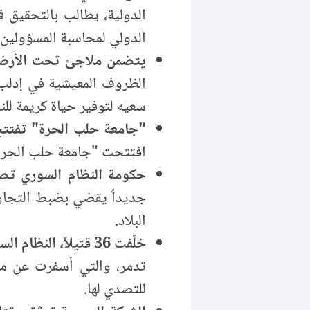
الدولية، يطالب بالتحقيق ف
الدولي لمحاسبة المسؤولين 
يتضمن ملاجئ تحت الأرض،
الظروف المعيشية في إدلب
سعيه لتوفير حياة كريمة للن
"جامعة حلب الحرة" تفتتح 
افتتحت "جامعة حلب الحرة" 
حكومة النظام السوري تصد
جديداً يقضي بضبط التجاو
البلاد.
خلّفت 36 قتيلاً، النظام السوري يكتفي بإدانة الغارات الإسرائيلية على تدمر:
للتصدي لها.