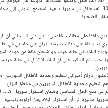
سوريا:
لحقوق الإنسان مقتل نحو 30 ألف طفل في سوريا، داعية المجتمع الدول
طفال الضحايا.
 بري وافقا على مطالب لخامنئي:
أعلن علي لاريجاني أن ال
بري قد وافقا على مطالب مرشد إيران علي خامنئي في إطار 
يا: البلاد في حالة حرب وواشنطن قلقة من عودة السو
 حيث تم التأكيد على أن البلاد لا تزال في حالة حرب،
وريين.
قد
اسم في دفع الحل السياسي وضمان استقرار سوريا:
أكدت ال
ريا، مشيرة إلى أن استقرار البلاد يظل أولوية رئيسية.
ة إسرائيل إنهاء احتلال الجولان ووقف فرض الجنسية ع