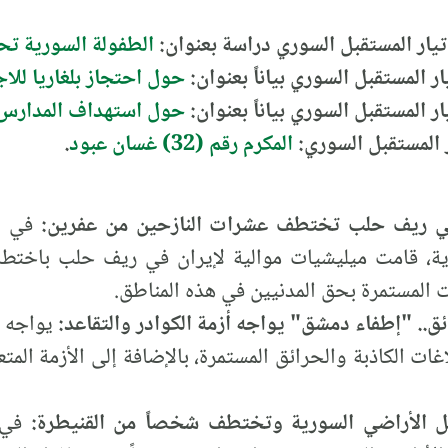
تيار المستقبل السوري دراسة بعنوان:
الطفولة السورية تح
ر المستقبل السوري بياناً بعنوان:
حول احتجاز بلغاريا للا
ر المستقبل السوري بياناً بعنوان:
حول استهداف المدارس 
ار المستقبل السوري:
المكرم رقم (32) غسان عبود
.
 في ريف حلب تختطف عشرات النازحين من عفرين:
في ظل
، قامت ميليشيات موالية لإيران في ريف حلب باختط
ت المستمرة بحق المدنيين في هذه المناطق.
ائق.. "إطفاء دمشق" يواجه أزمة الكوادر والتقاعد:
يواجه ج
غات الكاذبة والحرائق المستمرة، بالإضافة إلى الأزمة المت
ل الأراضي السورية وتختطف شخصاً من القنيطرة:
في ا