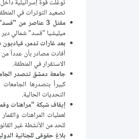
توغلت قوة إسرائيلية داخل
تصعيد التوترات في المنطقة
مقتل 3 عناصر من "قسد" بانفجار عبوة ناسفة شمالي دير الزور:
ميليشيا "قسد" شمالي دير 
بعد غارات تدمر، قياديون 
أفادت مصادر بأن عدداً من 
الاستقرار في المنطقة.
جامعة دمشق تتصدر الجامعا
كبيراً بتصدرها الجامعات
التحديات الحالية.
إيقاف شبكة "مراهنات وقمار
لعمليات المراهنات والقمار
للحد من الأنشطة غير القانون
بلاغ حقوقي للجنائية الدولي