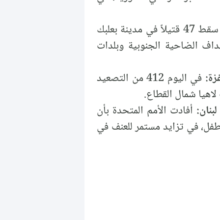
سقط 47 قتيلاً في مدينة بعلبك
هداف الضاحية الجنوبية وبلدات
في اليوم 412 من التصعيد
أفادت الأمم المتحدة بأن
 من 3000 شخص لقوا مصرعهم منذ بدء التصعيد في لبنان، بينهم أكثر من 200 طفل، في تزايد مستمر للعنف في