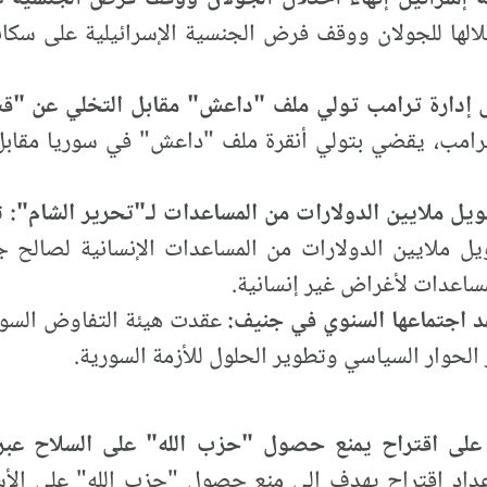
حتلالها للجولان ووقف فرض الجنسية الإسرائيلية على سك
ى إدارة ترامب تولي ملف "داعش" مقابل التخلي عن "ق
ترامب، يقضي بتولي أنقرة ملف "داعش" في سوريا مقابل
يل ملايين الدولارات من المساعدات لـ"تحرير الشام":
تم
يل ملايين الدولارات من المساعدات الإنسانية لصالح ج
اعدات لأغراض غير إنسانية.
د اجتماعها السنوي في جنيف:
عقدت هيئة التفاوض السور
لحوار السياسي وتطوير الحلول للأزمة السورية.
ل على اقتراح يمنع حصول "حزب الله" على السلاح عبر
إعداد اقتراح يهدف إلى منع حصول "حزب الله" على الأس