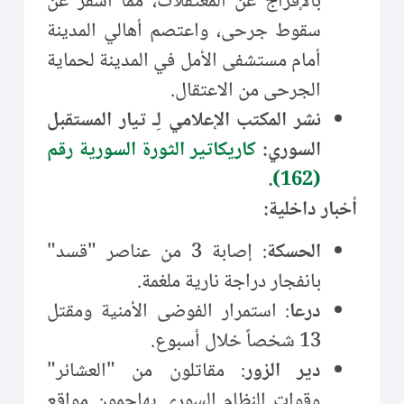
بالإفراج عن المعتقلات، مما أسفر عن
سقوط جرحى، واعتصم أهالي المدينة
أمام مستشفى الأمل في المدينة لحماية
الجرحى من الاعتقال.
نشر المكتب الإعلامي لِـ تيار المستقبل
السوري:
كاريكاتير الثورة السورية رقم
.
(162)
أخبار داخلية:
الحسكة
: إصابة 3 من عناصر "قسد"
بانفجار دراجة نارية ملغمة.
درعا
: استمرار الفوضى الأمنية ومقتل
13 شخصاً خلال أسبوع.
دير الزور
: مقاتلون من "العشائر"
وقوات النظام السوري يهاجمون مواقع