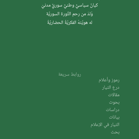
كيانٌ سياسيٌّ وطنيٌّ سوريٌّ مدنيّ
وُلدَ من رحم الثَّورة السوريَّة
له هويَّتهُ الفكريَّةُ الحضاريَّةُ
روابط سريعة
رموز وأعلام
درع التيار
مقالات
بحوث
دراسات
بيانات
التيار في الإعلام
بحث