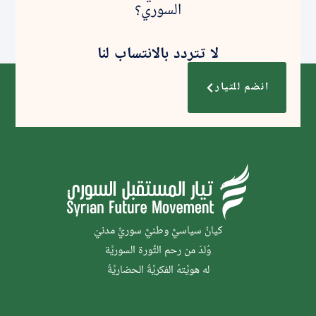
السوري؟
لا تتردد بالانتساب لنا
انضم للتيار
كيانٌ سياسيٌّ وطنيٌّ سوريٌّ مدنيّ
وُلدَ من رحم الثَّورة السوريَّة
له هويَّتهُ الفكريَّةُ الحضاريَّةُ