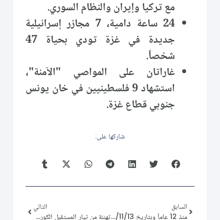
مع تركيا وإيران والنظام السوري.
24 ساعة دامية، 7 مجازر إسرائيلية
جديدة في غزة تودي بحياة 47
شخصاً.
غاراتان على المواصي "الآمنة"،
استشهاد 9 فلسطينيين في خان يونس
جنوبي قطاع غزة.
شاركها على:
السابق
التالي
منذ 12 عاماً وبتاريخ 2013/11/13 الساعة 03:54:18 مساءً
تهنئة من تيار المستقبل الكوردي في سوريا لـِ تيار المستقبل السوري