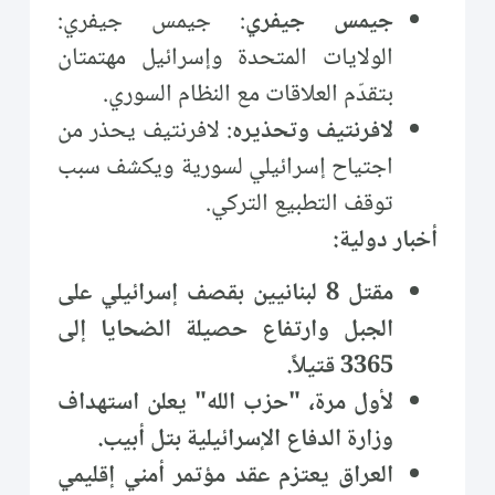
جيمس جيفري
: جيمس جيفري:
الولايات المتحدة وإسرائيل مهتمتان
بتقدّم العلاقات مع النظام السوري.
لافرنتيف وتحذيره
: لافرنتيف يحذر من
اجتياح إسرائيلي لسورية ويكشف سبب
توقف التطبيع التركي.
أخبار دولية:
مقتل 8 لبنانيين بقصف إسرائيلي على
الجبل وارتفاع حصيلة الضحايا إلى
3365 قتيلاً.
لأول مرة، "حزب الله" يعلن استهداف
وزارة الدفاع الإسرائيلية بتل أبيب.
العراق يعتزم عقد مؤتمر أمني إقليمي