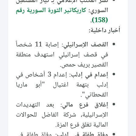
نشر المكتب الإعلامي لِـ تيار المستقبل
السوري:
كاريكاتير الثورة السورية رقم
.
(158)
أخبار داخلية:
القصف الإسرائيلي
: إصابة 11 شخصاً
في قصف إسرائيلي استهدف منطقة
القصير بريف حمص.
إعدام في إدلب
: إعدام 3 أشخاص في
إدلب بتهمة اغتيال "أبو ماريا
القحطاني".
إغلاق فرع مالي
: بعد التهديدات
الإسرائيلية، شركة الفاضل للحوالات
المالية تغلق فرع المزة.
وفاة طفلة في إدلب
: وفاة طفلة في