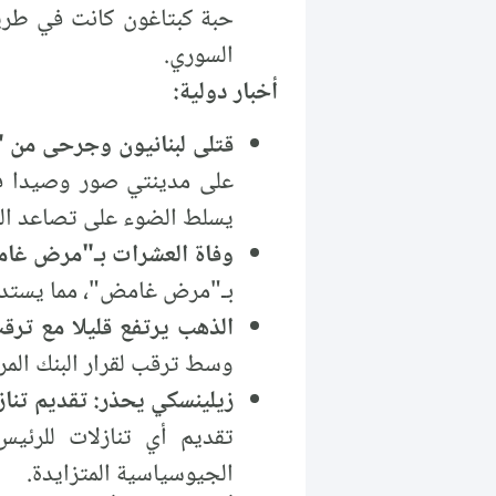
حبة كبتاغون كانت في طريق
السوري.
أخبار دولية:
قتلى لبنانيون وجرحى من "
على مدينتي صور وصيدا في
يسلط الضوء على تصاعد الت
وفاة العشرات بـ"مرض غام
بـ"مرض غامض"، مما يستدعي
الذهب يرتفع قليلا مع ترقب
وسط ترقب لقرار البنك المرك
زيلينسكي يحذر: تقديم تناز
تقديم أي تنازلات للرئيس
الجيوسياسية المتزايدة.