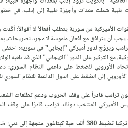
 العالمية" بالكويت تزوّد إدلب بمعدات وأجهزة طبية
: ق
ت طبية شملت معدات وأجهزة طبية إلى إدلب، في خطوة ل
وات الأميركية من سورية يتطلب أفعالاً لا أقوالاً
: أكّدت 
 يجب أن يترافق مع أفعال ملموسة لا مجرد تصريحات، بما
ترامب ويروّج لدور أميركي "إيجابي" في سورية
: احتفى إ
كية، مع التركيز على الدور "الإيجابي" الذي قد تلعبه الول
اتحاد الأوروبي للضغط على داعمي النظام السوري
: دع
 الأوروبي إلى الضغط على الدول الداعمة للنظام السوري 
كون ترامب قادراً على وقف الحروب ودعم تطلعات الشعب
ئيس الأميركي المنتخب دونالد ترامب قادرًا على وقف 
ة كبتاغون متجهة إلى دبي