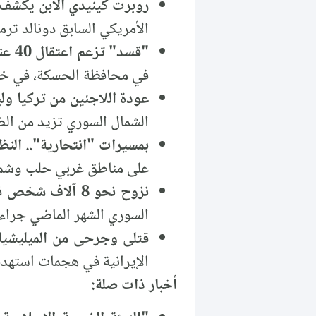
روبرت كينيدي الابن يكشف
الأمريكي السابق دونالد تر
"قسد" تزعم اعتقال 40 عنصراً من تنظيم الدولة في الحسكة
في محافظة الحسكة، في خطو
عودة اللاجئين من تركيا ول
الشمال السوري تزيد من الض
بمسيرات "انتحارية".. الن
على مناطق غربي حلب وشمال
نزوح نحو 8 آلاف شخص في الشمال السوري الشهر الماضي بسبب التصعيد
السوري الشهر الماضي جراء 
قتلى وجرحى من الميليشيات
الإيرانية في هجمات استهدف
أخبار ذات صلة: