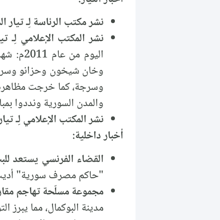
نشر مكتب الرئاسة لِـ تيار ا
نشر المكتب الإعلامي لِـ ت
اليوم م
وخان شيخون وحزانو وسرمي
وسرجة، كما خرجت مظاهرة ن
والمدن السورية ونددوا بمبا
نشر المكتب الإعلامي لِـ تي
أخبار داخلية:
القضاء الفرنسي يستعد لل
"حاكم مصرف سورية" أديب مي
مجموعة مسلّحة تهاجم مقار ميليشيا "
مدينة البوكمال، مما يبرز ال