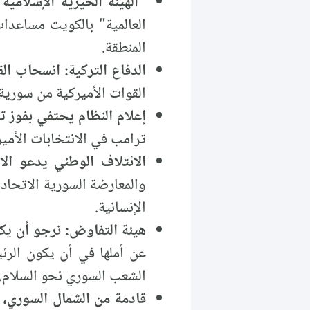
"الهيئة الخيرية الإسلامية
العالمية" بالكويت مساعدا
المنطقة.
الدفاع التركية: انسحاب الق
القوات الأميركية من سورية
إعلام النظام يحتفي بفوز 
ترامب في الانتخابات الأمير
الائتلاف الوطني يدعو ال
والمعارضة السورية الاتحاد
الإنسانية.
هيئة التفاوض: نرجو أن ي
عن أملها في أن يكون الر
الشعب السوري نحو السلام.
قادمة من الشمال السوري، تركيا تضبط 380 ألف حب