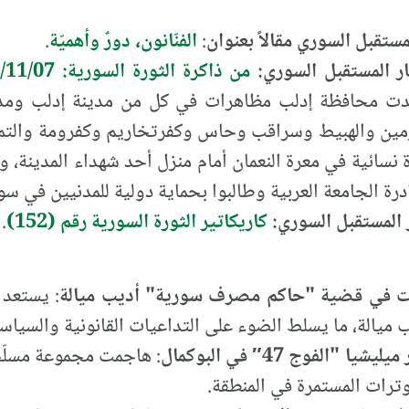
لمستقبل السوري مقالاً بعنوان
:
الفنّانون، دورٌ وأهميّة
.
يار المستقبل السوري:
من ذاكرة الثورة السورية: 2011/11/07
ن عام 2011م: شهدت محافظة إدلب مظاهرات في كل من مدينة إدلب
ن والهبيط وسراقب وحاس وكفرتخاريم وكفرومة والتمان
سائية في معرة النعمان أمام منزل أحد شهداء المدينة،
درة الجامعة العربية وطالبوا بحماية دولية للمدنيين في سو
ار المستقبل السوري:
كاريكاتير الثورة السورية رقم (152)
.
بت في قضية "حاكم مصرف سورية" أديب ميالة
: يستعد 
الة، ما يسلط الضوء على التداعيات القانونية والسياسي
الفوج 47″ في البوكمال
توترات المستمرة في المنطقة.