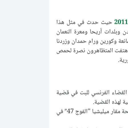
حيث حدث في مثل هذا
 ومدن وبلدات أريحا ومعرة النعمان
عة وكورين ورام حمدان وزردنا
 وهتفت المتظاهرون نصرة لحمص
رية.
القضاء الفرنسي للبت في قضية
ة لهذه القضية.
: هاجمت مجموعة مسلّحة مقار ميليشيا "الفوج 47″ في