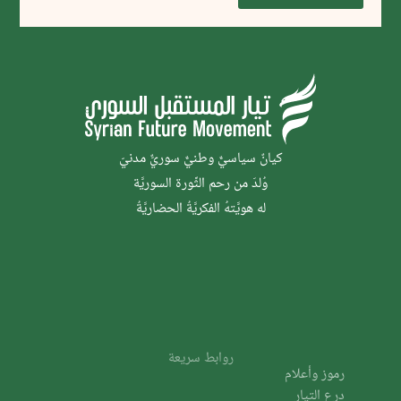
كيانٌ سياسيٌّ وطنيٌّ سوريٌّ مدنيّ
وُلدَ من رحم الثَّورة السوريَّة
له هويَّتهُ الفكريَّةُ الحضاريَّةُ
روابط سريعة
رموز وأعلام
درع التيار