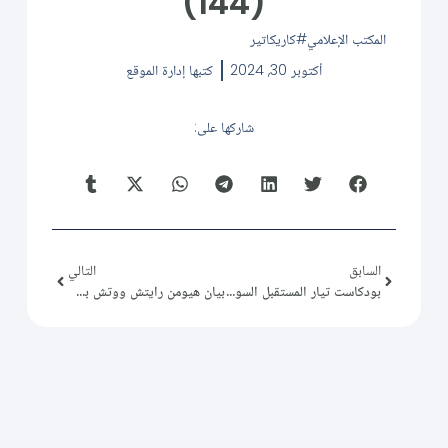
(144)
المكتب الإعلامي
كاريكاتير
أكتوبر 30, 2024
كتبها
إدارة الموقع
شاركها على:
السابق
التالي
بودكاست تيار المستقبل السوري (41): التوافق الوطني من منظور التيار
بيان هيومن رايتش ووتش بخصوص السوريين الهاربين من لبنان لسورية