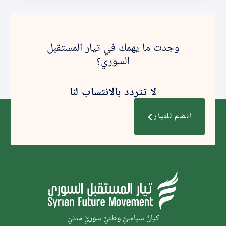
وجدت ما يهمك في تيار المستقبل
السوري؟
لا تتردد بالانتساب لنا
انضم للتيار
كيانٌ سياسيٌّ وطنيٌّ سوريٌّ مدنيّ