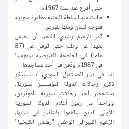
حتى أُفرج عنه سنة 1967م.
طلبت منه السلطة البعثية مغادرة سورية
فتوجه للبنان ومنها لقبرص.
قُدّر للزعيم رشدي الكخيا أن يعيش
بعيدا عن وطنه حتى توفي عن (87
عاما) في العاصمة القبرصية نيقوسيا
في 1987م ودُفن في أحد مساجدها.
إننا في تيار المستقبل السوري، إذ نستذكر
ذكرى رجالات الدولة المؤسسين لسورية،
نستحضر أحد رجالات سورية المؤثرين،
وواحداً من رموز أعلام الدولة السورية
الأولى الذين ساهموا بالتأثير في بنيتها،
الزعيم الليبرالي الوطني "رشدي الكيخيا"