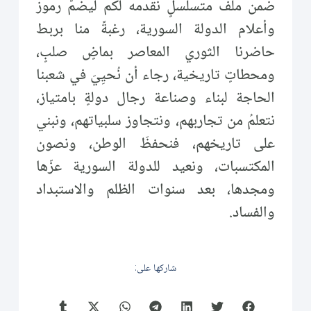
ضمن ملف متسلسلٍ نقدمه لكم ليضمُّ رموز
وأعلام الدولة السورية، رغبةً منا بربط
حاضرنا الثوري المعاصر بماضٍ صلبٍ،
ومحطاتٍ تاريخية، رجاء أن نُحيِيَ في شعبنا
الحاجة لبناء وصناعة رجال دولةٍ بامتياز،
نتعلمُ من تجاربهم، ونتجاوز سلبياتهم، ونبني
على تاريخهم، فنحفظَ الوطن، ونصون
المكتسبات، ونعيد للدولة السورية عزّها
ومجدها، بعد سنوات الظلم والاستبداد
والفساد.
شاركها على: