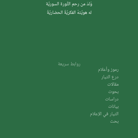
وُلدَ من رحم الثَّورة السوريَّة
له هويَّتهُ الفكريَّةُ الحضاريَّةُ
روابط سريعة
رموز وأعلام
درع التيار
مقالات
بحوث
دراسات
بيانات
التيار في الإعلام
بحث