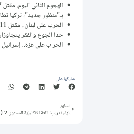
الهجوم الثاني اليوم، مقتل 7 أشخاص شمالي إسرائيل بهجومين صاروخيين من جنوبي لبنان.
بـ"منظور جديد"، تركيا تطال
الحرب على لبنان.. مقتل 11 شخصاً بغارات إسرائيلية على شرقي وجنوبي البلاد.
حدا الجوع والفقر يتجاوزان 
الحر ب على غزة.. إسرائي
شاركها على:
السابق
إنهاء تدريب: اللغة الانكليزية المستوى 2 (3)