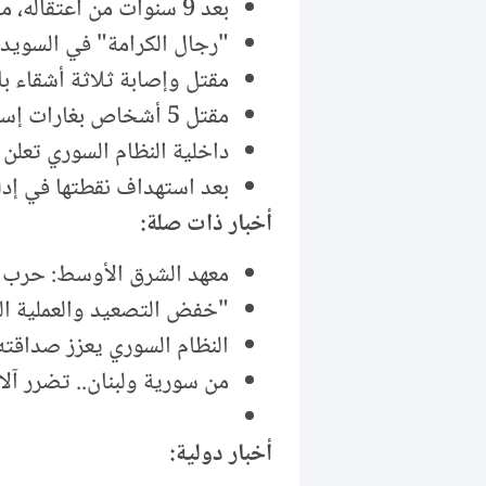
بعد 9 سنوات من اعتقاله، مقتل شاب من درعا تحت التعذيب.
"رجال الكرامة" في السويدا
مقتل وإصابة ثلاثة أشقاء با
مقتل 5 أشخاص بغارات إسرائيلية عنيفة على مدينة القصير في ريف حمص.
داخلية النظام السوري تعلن إحباط تهريب 600 ألف ح
بعد استهداف نقطتها في إدل
أخبار ذات صلة:
معهد الشرق الأوسط: حرب إ
"خفض التصعيد والعملية الس
النظام السوري يعزز صداقته 
من سورية ولبنان.. تضرر آل
أخبار دولية: