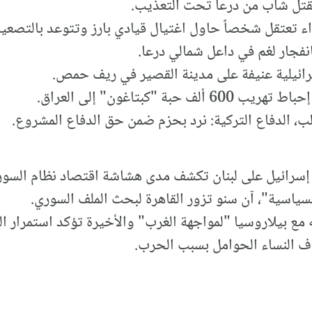
ء تعتقل شخصاً حاول اغتيال قيادي بارز وتتوعد بالتصعيد
نفجار لغم في داعل شمالي درعا.
بة "كبتاغون" إلى العراق.
ب، الدفاع التركية: نرد بحزم ضمن حق الدفاع المشروع.
سرائيل على لبنان تكشف مدى هشاشة اقتصاد نظام السور
ياسية"، آن سنو تزور القاهرة لبحث الملف السوري.
مع بيلاروسيا "لمواجهة الغرب" والأخيرة تؤكد استمرار ال
اف النساء الحوامل بسبب الحرب.