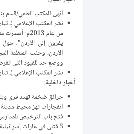
أنهى المكتب العلمي/قسم بن
نشر المكتب الإعلامي لِـ تيا
من عام 2013م:
يفرون إلى الأردن"، حول 
الأردن، وحثت المنظمة الم
ووضع حد للقيود التي تفرض 
نشر المكتب الإعلامي لِـ تيا
أخبار داخلية:
حرائق ضخمة تهدد قرى وبلد
انفجارات تهز محيط مدينة د
فتح باب الترخيص للمدارس
5 قتلى في غارات إسرائيلية على مستودعات لـ "قوة الرضوان" في القصير بريف حمص.