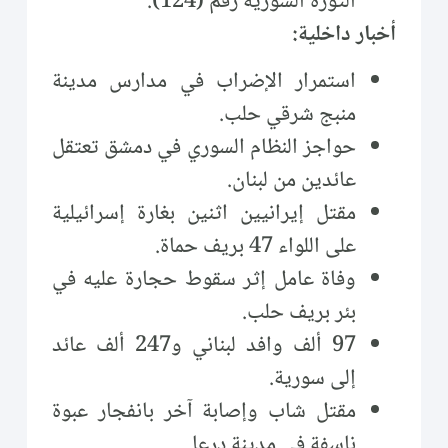
الثورة السورية رقم (124).
أخبار داخلية:
استمرار الإضراب في مدارس مدينة
منبج شرقي حلب.
حواجز النظام السوري في دمشق تعتقل
عائدين من لبنان.
مقتل إيرانيين اثنين بغارة إسرائيلية
على اللواء 47 بريف حماة.
وفاة عامل إثر سقوط حجارة عليه في
بئر بريف حلب.
97 ألف وافد لبناني و247 ألف عائد
إلى سورية.
مقتل شاب وإصابة آخر بانفجار عبوة
ناسفة في مدينة درعا.