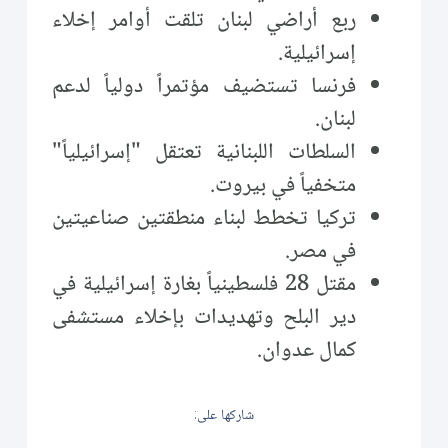
ربع أراضي لبنان تلقت أوامر إخلاء
إسرائيلية.
فرنسا تستضيف مؤتمراً دولياً لدعم
لبنان.
السلطات اللبنانية تعتقل "إسرائيلياً"
متخفياً في بيروت.
تركيا تخطط لبناء منطقتين صناعيتين
في مصر.
مقتل 28 فلسطينياً بغارة إسرائيلية في
دير البلح وتهديدات بإخلاء مستشفى
كمال عدوان.
شاركها على: