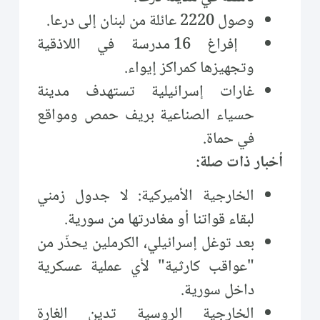
وصول 2220 عائلة من لبنان إلى درعا.
إفراغ 16 مدرسة في اللاذقية
وتجهيزها كمراكز إيواء.
غارات إسرائيلية تستهدف مدينة
حسياء الصناعية بريف حمص ومواقع
في حماة.
أخبار ذات صلة:
الخارجية الأميركية: لا جدول زمني
لبقاء قواتنا أو مغادرتها من سورية.
بعد توغل إسرائيلي، الكرملين يحذّر من
"عواقب كارثية" لأي عملية عسكرية
داخل سورية.
الخارجية الروسية تدين الغارة