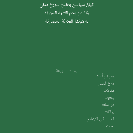
كيانٌ سياسيٌّ وطنيٌّ سوريٌّ مدنيّ
وُلدَ من رحم الثَّورة السوريَّة
له هويَّتهُ الفكريَّةُ الحضاريَّةُ
روابط سريعة
رموز وأعلام
درع التيار
مقالات
بحوث
دراسات
بيانات
التيار في الإعلام
بحث