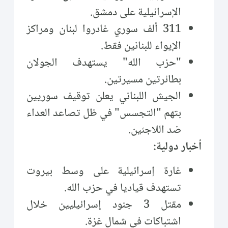
الإسرائيلية على دمشق.
311 ألف سوري غادروا لبنان ومراكز
الإيواء للبنانين فقط.
"حزب الله" يستهدف الجولان
بطائرتين مسيرتين.
الجيش اللبناني يعلن توقيف سوريين
بتهم "التجسس" في ظل تصاعد العداء
ضد اللاجئين.
أخبار دولية:
غارة إسرائيلية على وسط بيروت
تستهدف قياديا في حزب الله.
مقتل 3 جنود إسرائيليين خلال
اشتباكات في شمال غزة.