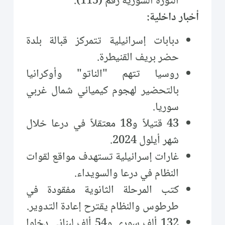
الثورة السورية رقم (115).
أخبار داخلية:
دبابات إسرائيلية تتمركز قبالة بلدة
حضر بريف القنيطرة.
روسيا تتهم "الناتو" وأوكرانيا
بالتحضير لهجوم كيميائي شمال غربي
سوريا.
43 قتيلاً و18 معتقلاً في درعا خلال
شهر أيلول 2024.
غارات إسرائيلية تستهدف مواقع لقوات
النظام في درعا والسويداء.
كتب المرحلة الثانوية مفقودة في
طرطوس والنظام يقترح إعادة التدوير.
132 ألف سوري و54 ألف لبناني دخلوا