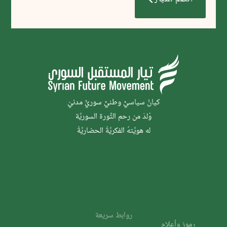
كيانٌ سياسيٌّ وطنيٌّ سوريٌّ مدنيّ
وُلدَ من رحم الثَّورة السوريَّة
له هويَّتهُ الفكريَّةُ الحضاريَّةُ
روابط سريعة
رموز وأعلام