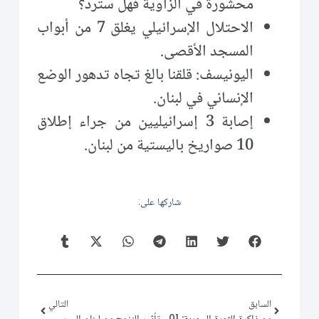
محشورة في الزاوية فهل سترد؟
الاحتلال الإسرائيلي يغلق 7 من أبواب
المسجد الأقصى.
اليونيسف: قلقنا بالغ تجاه تدهور الوضع
الإنساني في لبنان.
إصابة 3 إسرائيليين من جراء إطلاق
10 صواريخ باليستية من لبنان.
شاركها على:
السابق
التالي
من ذاكرة الثورة السورية: 2014/10/01
تأثير النزوح من لبنان إلى سورية على اقتصاد النظام السوري