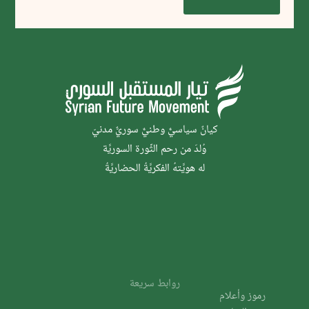
كيانٌ سياسيٌّ وطنيٌّ سوريٌّ مدنيّ
وُلدَ من رحم الثَّورة السوريَّة
له هويَّتهُ الفكريَّةُ الحضاريَّةُ
روابط سريعة
رموز وأعلام