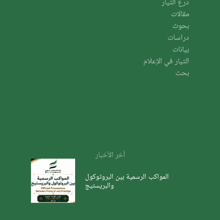
درع التيار
مقالات
بحوث
دراسات
بيانات
التيار في الإعلام
بحث
آخر الأخبار
المواكب الرسمية بين البروتوكول
والبريستيج