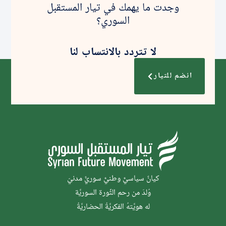
وجدت ما يهمك في تيار المستقبل
السوري؟
لا تتردد بالانتساب لنا
انضم للتيار
كيانٌ سياسيٌّ وطنيٌّ سوريٌّ مدنيّ
وُلدَ من رحم الثَّورة السوريَّة
له هويَّتهُ الفكريَّةُ الحضاريَّةُ