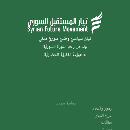
كيانٌ سياسيٌّ وطنيٌّ سوريٌّ مدنيّ
وُلدَ من رحم الثَّورة السوريَّة
له هويَّتهُ الفكريَّةُ الحضاريَّةُ
روابط سريعة
رموز وأعلام
درع التيار
مقالات
بحوث